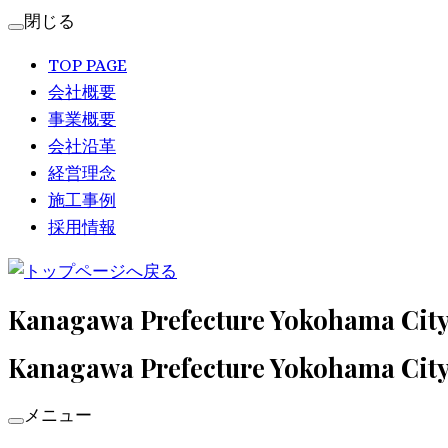
コ
閉じる
ン
TOP
PAGE
テ
会社概要
ン
事業概要
ツ
会社沿革
へ
経営理念
ス
施工事例
キ
採用情報
ッ
プ
Kanagawa Prefecture Yokohama Cit
Kanagawa Prefecture Yokohama Cit
メニュー