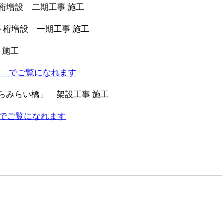
川橋リニューアル 桁増設 二期工事 施工
アル 桁増設 一期工事 施工
 施工
be でご覧になれます
さくらみらい橋」 架設工事 施工
be でご覧になれます