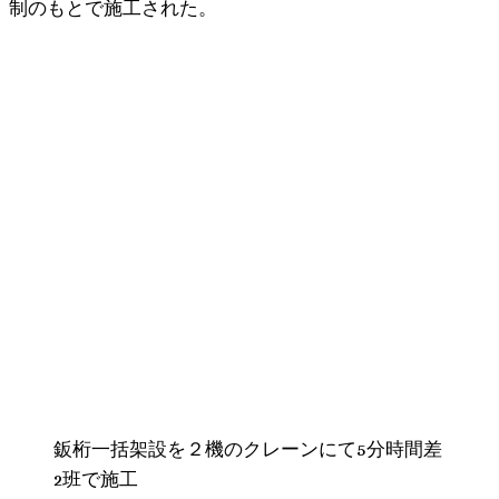
制のもとで施工された。
鈑桁一括架設を２機のクレーンにて5分時間差
2班で施工