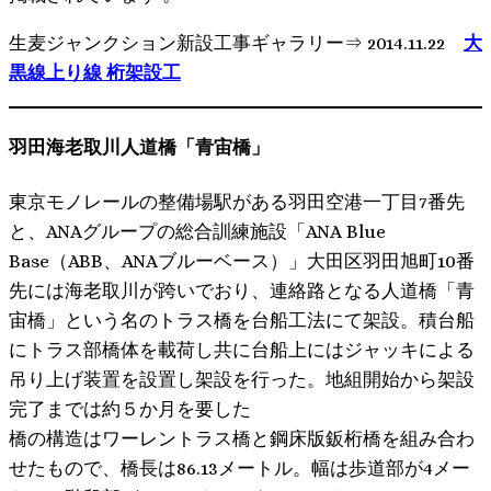
生麦ジャンクション新設工事ギャラリー⇒ 2014.11.22
大
黒線上り線 桁架設工
羽田海老取川人道橋「青宙橋」
東京モノレールの整備場駅がある羽田空港一丁目7番先
と、ANAグループの総合訓練施設「ANA Blue
Base（ABB、ANAブルーベース）」大田区羽田旭町10番
先には海老取川が跨いでおり、連絡路となる人道橋「青
宙橋」という名のトラス橋を台船工法にて架設。積台船
にトラス部橋体を載荷し共に台船上にはジャッキによる
吊り上げ装置を設置し架設を行った。地組開始から架設
完了までは約５か月を要した
橋の構造はワーレントラス橋と鋼床版鈑桁橋を組み合わ
せたもので、橋長は86.13メートル。幅は歩道部が4メー