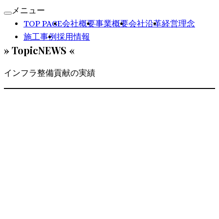
メニュー
TOP
PAGE
会社概要
事業概要
会社沿革
経営理念
施工事例
採用情報
» TopicNEWS «
インフラ整備貢献の実績