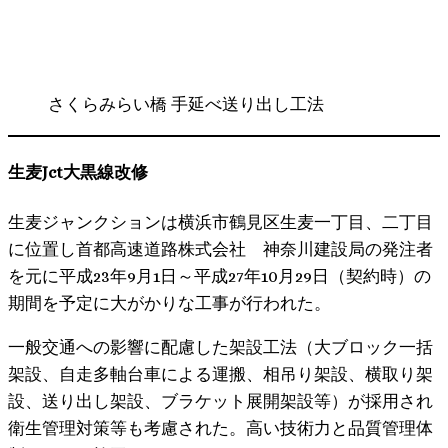
さくらみらい橋 手延べ送り出し工法
生麦Jct大黒線改修
生麦ジャンクションは横浜市鶴見区生麦一丁目、二丁目
に位置し首都高速道路株式会社 神奈川建設局の発注者
を元に平成23年9月1日～平成27年10月29日（契約時）の
期間を予定に大がかりな工事が行われた。
一般交通への影響に配慮した架設工法（大ブロック一括
架設、自走多軸台車による運搬、相吊り架設、横取り架
設、送り出し架設、ブラケット展開架設等）が採用され
衛生管理対策等も考慮された。高い技術力と品質管理体