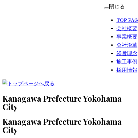
コ
閉じる
ン
TOP
PAG
テ
会社概要
ン
事業概要
ツ
会社沿革
へ
経営理念
ス
施工事例
キ
採用情報
ッ
プ
Kanagawa Prefecture Yokohama
City
Kanagawa Prefecture Yokohama
City