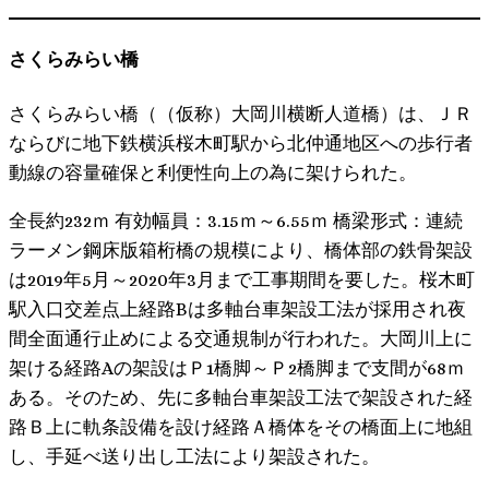
さくらみらい橋
さくらみらい橋（（仮称）大岡川横断人道橋）は、ＪＲ
ならびに地下鉄横浜桜木町駅から北仲通地区への歩行者
動線の容量確保と利便性向上の為に架けられた。
全長約232ｍ 有効幅員：3.15ｍ～6.55ｍ 橋梁形式：連続
ラーメン鋼床版箱桁橋の規模により、橋体部の鉄骨架設
は2019年5月～2020年3月まで工事期間を要した。桜木町
駅入口交差点上経路Bは多軸台車架設工法が採用され夜
間全面通行止めによる交通規制が行われた。大岡川上に
架ける経路Aの架設はＰ1橋脚～Ｐ2橋脚まで支間が68ｍ
ある。そのため、先に多軸台車架設工法で架設された経
路Ｂ上に軌条設備を設け経路Ａ橋体をその橋面上に地組
し、手延べ送り出し工法により架設された。