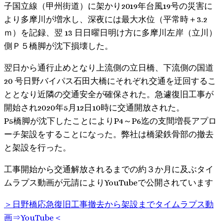
子国立線（甲州街道）に架かり2019年台風19号の災害に
より多摩川が増水し、深夜には最大水位（平常時＋3.2
ｍ）を記録、翌 13 日日曜日明け方に多摩川左岸（立川）
側Ｐ５橋脚が沈下損壊した。
翌日から通行止めとなり上流側の立日橋、下流側の国道
20 号日野バイパス石田大橋にそれぞれ交通を迂回するこ
ととなり近隣の交通安全が確保された。急遽復旧工事が
開始され2020年5月12日10時に交通開放された。
P5橋脚が沈下したことによりP4～P6迄の支間増長アプロ
ーチ架設をすることになった。弊社は橋梁鉄骨部の撤去
と架設を行った。
工事開始から交通解放されるまでの約３か月に及ぶタイ
ムラプス動画が元請によりYouTubeで公開されています
＞日野橋応急復旧工事撤去から架設までタイムラプス動
画⇒YouTube＜