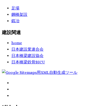
足場
鋼橋架設
鍛冶
建設関連
home
日本建設業連合会
日本橋梁建設協会
日本橋梁鉄骨BICU
fab
fa-
fab
facebook
fa-
fab
x-
fa-